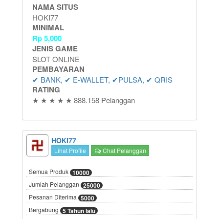
NAMA SITUS
HOKI77
MINIMAL
Rp
5,000
JENIS GAME
SLOT ONLINE
PEMBAYARAN
✔ BANK, ✔ E-WALLET, ✔PULSA, ✔ QRIS
RATING
★ ★ ★ ★ ★ 888.158 Pelanggan
HOKI77
Lihat Profile
Chat Pelanggan
Semua Produk
10000
Jumlah Pelanggan
25000
Pesanan Diterima
5000
Bergabung
5 Tahun lalu