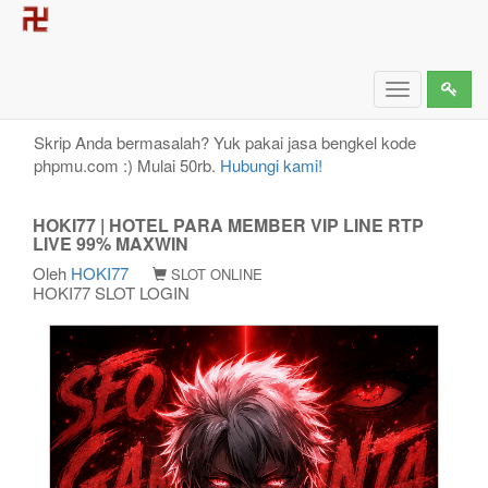
HOKI77 | HOTEL PARA MEMBER VIP LINE RTP
LIVE 99% MAXWIN
Toggle
navigation
Skrip Anda bermasalah? Yuk pakai jasa bengkel kode
phpmu.com :) Mulai 50rb.
Hubungi kami!
HOKI77 | HOTEL PARA MEMBER VIP LINE RTP
LIVE 99% MAXWIN
Oleh
HOKI77
SLOT ONLINE
HOKI77 SLOT LOGIN